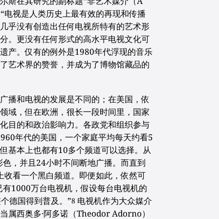
尔斯在其研究的副标题“非艺术媒介（A
”中提出：“电视是人类历史上最有效的再现和传播
它几乎没有创造出任何电视所特有的艺术形
之分。更没有任何形式的高水平电视文化可
遗产。仅有的例外是1980年代浮现的音乐
得了艺术界的赞誉，并成为了博物馆藏品的
，广播和电视的发展是不同的；在美国，依
一领域，但在欧洲，很长一段时间里，国家
文化目的和政治影响力。各政党和组织参与
960年代的美国，一个家庭平均每天约看5
但基本上也都有10多个频道可以选择。从
彩色，并且24小时不间断地广播。而直到
晚上收看一个黑白频道。即便如此，依然可
已有1000万台电视机，假设每台电视机的
整个德国得到普及。”
电视机作为大众媒介
8
奥多·阿多诺（Theodor Adorno）