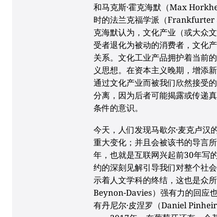
和马克斯·霍克海默（Max Hor
时的法兰克福学派（Frankfurte
克海默认为，文化产业（或大众
受者退化为被动的消费者，文化
关系。文化工业产品拥护着当前
义思想。在资本主义晚期，增添
通过文化产业而被我们欣然接受
分离，因为后者可能揭露或传递
条件的意识。
今天，人们发现马歇尔·麦克卢汉
重大变化；并且会被该书的导言所震
年，也就是互联网兴起前30年写
约的深刻见解引导我们对整个社
示着人文学科的终结，这也是众所
Beynon-Davies）强有力的
有丹尼尔·皮涅罗（Daniel Pin