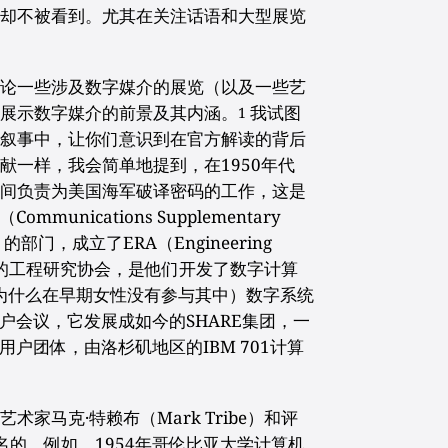
分却不被看到。尤其在关注话语和大型展览
。
讨论一些涉及数字媒介的展览（以及一些艺
）展示数字媒介的前景及其内涵。
我试图
1
流叙事中，让你们意识到在官方解读的背后
献一样，我会简单地提到，在1950年代
期间负责为美国海军破译密码的工作，这是
unications Supplementary
SAW）的部门，成立了ERA（Engineering
），即所谓的工程研究协会，是他们开发了数字计算
为什么在早期女性没有参与其中）数字系统
户会议，它发展成如今的SHARE集团，一
用户团体，由洛杉矶地区的IBM 701计算
家马克·特赖布（Mark Tribe）和评
）命名的。例如，1954年哥伦比亚大学计算机