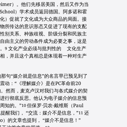
kheimer）。他们先移居美国，然后又作为当
r School）学术成员返回德国。阿多诺和霍
文化）促就了文化成为大众商品的局面。接
产物所传达的意识形态又促进了现有的支配
的性别关系、种族歧视、阶级分裂和民族主
新自由主义的劳动条件成为必要之事，这是
的。
文化产业必须与批判性的 文化生产
9
真相，并且这个真相总是体现着一种对生产
的那句“媒介就是信息”的名言早已预见到了
动：“《理解媒介》是在PC革命前20
的。然而，麦克卢汉对我们与各式媒介的契
会进行彻底反思。他认为电子媒介的信息预
周知的。”
但保罗·贝农-戴维斯（Paul
10
回应也提醒我们， “交流：媒介不是信息，”
还
11
heiro）的文章也提到， “媒介不是信息！”