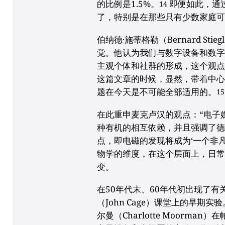
的比例是1.5%。
即便如此，通
14
了，特别是在那些只有少数家庭
伯纳德·施蒂格勒（Bernard St
觉。他认为我们与数字设备和数
主观个体和社群的形成，这个观点
这篇文章的时候，显然，带着中
题在今天是不可能全部适用的。
15
在此重申麦克卢汉的观点：“电子
种有机的相互依赖，并且强调了德日进（Pie
点，即电磁的发现将成为‘一个非凡
物学的维度，在这个层面上，日
变。
在50年代末、60年代初出现了有
（John Cage）课堂上的早期
尔曼（Charlotte Moorman）