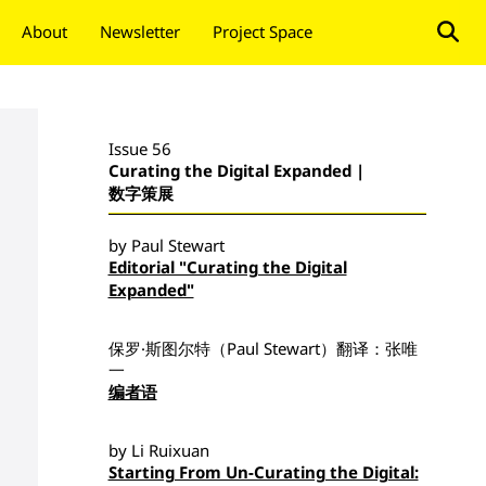
About
Newsletter
Project Space
Donate
Issue 56
Curating the Digital Expanded |
数字策展
by Paul Stewart
Editorial "Curating the Digital
Expanded"
保罗·斯图尔特（Paul Stewart）翻译：张唯
一
编者语
by Li Ruixuan
Starting From Un-Curating the Digital: